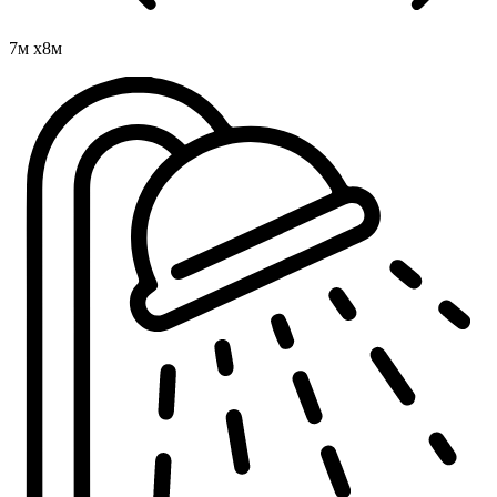
7м х8м