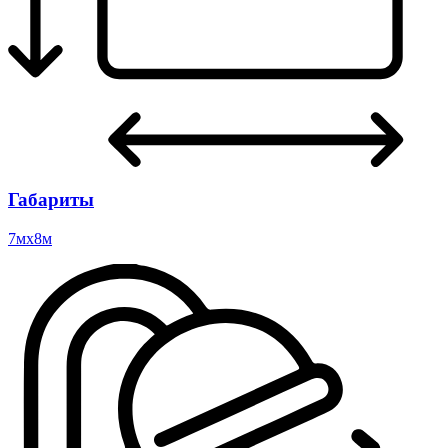
Габариты
7мх8м